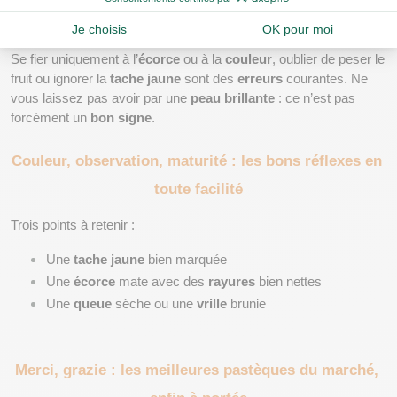
Les erreurs fréquentes à l’achat sur le marché
Se fier uniquement à l’
écorce
 ou à la 
couleur
, oublier de peser le 
fruit ou ignorer la 
tache jaune
 sont des 
erreurs
 courantes. Ne 
vous laissez pas avoir par une 
peau brillante
 : ce n’est pas 
forcément un 
bon signe
.
Couleur, observation, maturité : les bons réflexes en 
toute facilité
Trois points à retenir :
Une 
tache jaune
 bien marquée
Une 
écorce
 mate avec des 
rayures
 bien nettes
Une 
queue
 sèche ou une 
vrille
 brunie
Merci, grazie : les meilleures pastèques du marché, 