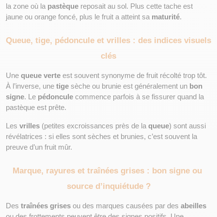
la zone où la 
pastèque
 reposait au sol. Plus cette tache est 
jaune ou orange foncé, plus le fruit a atteint sa 
maturité
.
Queue, tige, pédoncule et vrilles : des indices visuels 
clés
Une 
queue verte
 est souvent synonyme de fruit récolté trop tôt. 
À l’inverse, une 
tige
 sèche ou brunie est généralement un 
bon 
signe
. Le 
pédoncule
 commence parfois à se fissurer quand la 
pastèque est prête.
Les 
vrilles
 (petites excroissances près de la 
queue
) sont aussi 
révélatrices : si elles sont sèches et brunies, c’est souvent la 
preuve d’un fruit mûr.
Marque, rayures et traînées grises : bon signe ou 
source d’inquiétude ?
Des 
traînées grises
 ou des marques causées par des 
abeilles
ou des frottements peuvent être des signes positifs. Une 