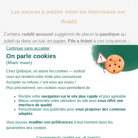
Les astuces à oublier selon les internautes sur 
Reddit
Certains 
reddit account
 suggèrent de placer la 
pastèque
 au 
soleil ou dans un sac en papier. 
File a ticket
 à ces croyances : 
elles ne fonctionnent pas. Une 
pastèque immature
 le restera.
Réfrigérateur et conservation : attention au froid
Une 
pastèque entière
 se conserve quelques jours à 
température ambiante. Coupée, elle doit être placée au 
réfrigérateur
 dans un contenant hermétique, et consommée 
dans les 48 heures pour éviter qu’elle ne perde en 
saveur
 et en 
texture
.
Nos conseils pour éviter les erreurs et 
repérer une pastèque parfaite