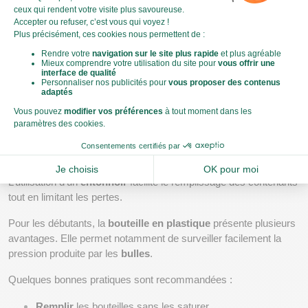
Une fois votre 
ginger beer maison
 prêt, quelques étapes 
supplémentaires permettent de profiter pleinement de votre 
création.
Bocal, bouteille en plastique, entonnoir : les bonnes 
pratiques de mise en bouteille
Après la première phase de fermentation, filtrez soigneusement 
le 
liquide
.
L’utilisation d’un 
entonnoir
 facilite le remplissage des contenants 
tout en limitant les pertes.
Pour les débutants, la 
bouteille en plastique
 présente plusieurs 
avantages. Elle permet notamment de surveiller facilement la 
pression produite par les 
bulles
.
Quelques bonnes pratiques sont recommandées :
Remplir
 les bouteilles sans les saturer