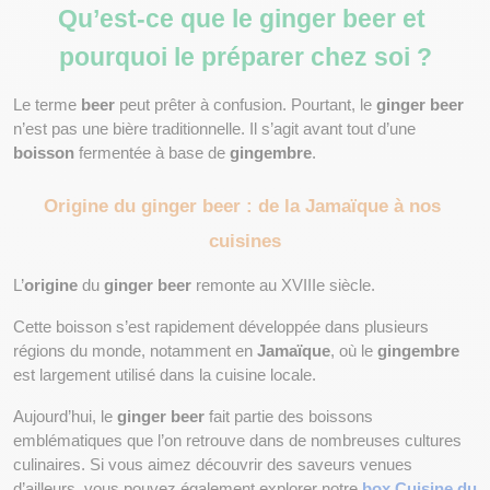
Qu’est-ce que le ginger beer et 
pourquoi le préparer chez soi ?
Le terme 
beer
 peut prêter à confusion. Pourtant, le 
ginger beer
n’est pas une bière traditionnelle. Il s’agit avant tout d’une 
boisson
 fermentée à base de 
gingembre
.
Origine du ginger beer : de la Jamaïque à nos 
cuisines
L’
origine
 du 
ginger beer
 remonte au XVIIIe siècle.
Cette boisson s’est rapidement développée dans plusieurs 
régions du monde, notamment en 
Jamaïque
, où le 
gingembre
est largement utilisé dans la cuisine locale.
Aujourd’hui, le 
ginger beer
 fait partie des boissons 
emblématiques que l’on retrouve dans de nombreuses cultures 
culinaires. Si vous aimez découvrir des saveurs venues 
d’ailleurs, vous pouvez également explorer notre
box Cuisine du 