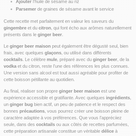
Ajouter
 l’huile de sésame au riz
Parsemer
 de graines de sésame avant le service
Cette recette met parfaitement en valeur les saveurs du 
gingembre
 et du 
citron
, qui font écho aux arômes naturellement 
présents dans le 
ginger beer
.
Le 
ginger beer maison
 peut également être dégusté seul, bien 
frais, avec quelques 
glaçons
, ou utilisé dans différents 
cocktails
. Le célèbre 
mule
, préparé avec du 
ginger beer
, de la 
vodka
 et du citron, reste l’une des références les plus connues. 
Une version sans alcool est tout aussi agréable pour profiter de 
cette boisson pétillante au quotidien.
Au final, réaliser son propre 
ginger beer maison
 est une 
expérience accessible et gratifiante. Avec quelques 
ingrédients
, 
un 
ginger bug
 bien actif, un peu de patience et le respect des 
bonnes 
précautions
, vous pourrez créer une boisson pleine de 
caractère adaptée à vos préférences. Que vous l’appréciiez 
seule, dans des 
cocktails
 ou aux côtés de recettes parfumées, 
cette préparation artisanale constitue un véritable 
délice
 à 