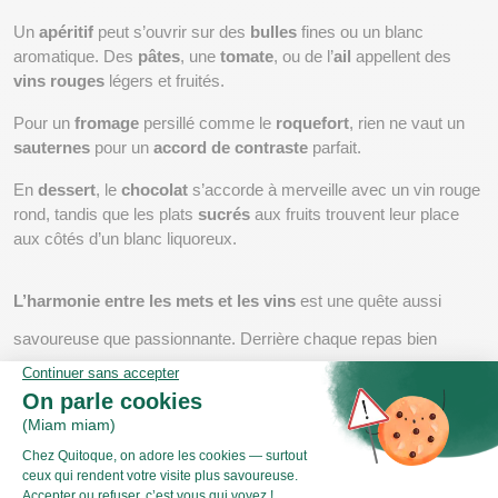
Un 
apéritif
 peut s’ouvrir sur des 
bulles
 fines ou un blanc 
aromatique. Des 
pâtes
, une 
tomate
, ou de l’
ail
 appellent des 
vins rouges
 légers et fruités.
Pour un 
fromage
 persillé comme le 
roquefort
, rien ne vaut un 
sauternes
 pour un 
accord de contraste
 parfait.
En 
dessert
, le 
chocolat
 s’accorde à merveille avec un vin rouge 
rond, tandis que les plats 
sucrés
 aux fruits trouvent leur place 
aux côtés d’un blanc liquoreux.
L’harmonie entre les mets et les vins
 est une quête aussi 
savoureuse que passionnante. Derrière chaque repas bien 
pensé se cache un subtil équilibre entre 
saveurs
, 
goût
, textures 
et arômes. Mais comment s’y retrouver dans l’univers des 
accords mets-vins
, entre cépages, intensité des plats, ou 
encore 
acidité
 et 
tanins
 ?