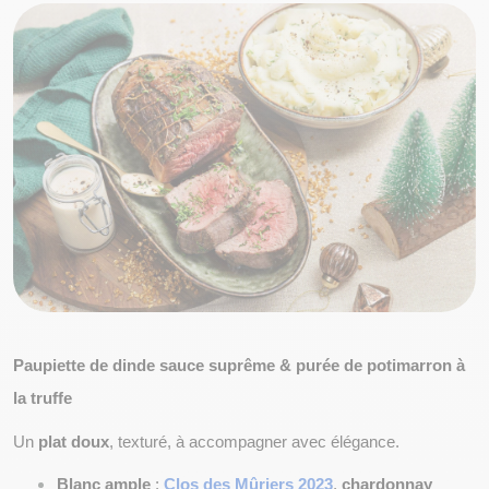
Paupiette de dinde sauce suprême & purée de potimarron à 
la truffe
Un 
plat doux
, texturé, à accompagner avec élégance.
Blanc ample
 :
Clos des Mûriers 2023
, 
chardonnay