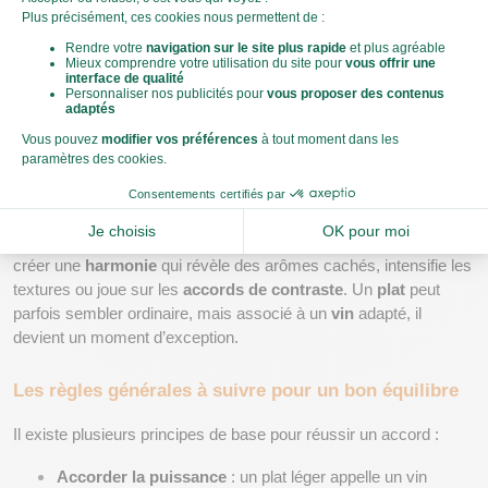
Comprendre les accords mets-vins : 
les bases à connaître
Qu’est-ce qu’un accord mets-vin réussi ?
Un bon accord, ce n’est pas une simple cohabitation entre un 
vin
et un 
aliment
, c’est une 
complémentarité
, une mise en valeur 
mutuelle. L’idée n’est pas de dominer l’un ou l’autre, mais de 
créer une 
harmonie
 qui révèle des arômes cachés, intensifie les 
textures ou joue sur les 
accords de contraste
. Un 
plat
 peut 
parfois sembler ordinaire, mais associé à un 
vin
 adapté, il 
devient un moment d’exception.
Les règles générales à suivre pour un bon équilibre
Il existe plusieurs principes de base pour réussir un accord :
Accorder la puissance
 : un plat léger appelle un vin 