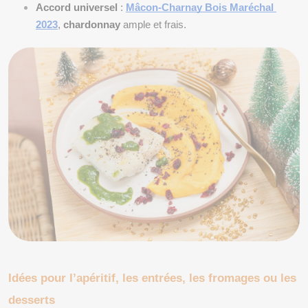
Accord universel
 :
Mâcon-Charnay Bois Maréchal 
2023
, 
chardonnay
 ample et frais.
Idées pour l’apéritif, les entrées, les fromages ou les 
desserts