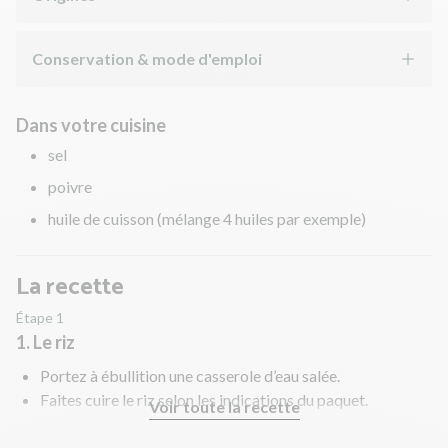
Conservation & mode d'emploi
Dans votre cuisine
sel
poivre
huile de cuisson (mélange 4 huiles par exemple)
La recette
Étape 1
1. Le riz
Portez à ébullition une casserole d’eau salée.
Faites cuire le riz selon les indications du paquet.
Voir toute la recette
Pendant la cuisson du riz, préparez le reste des
ingrédients.