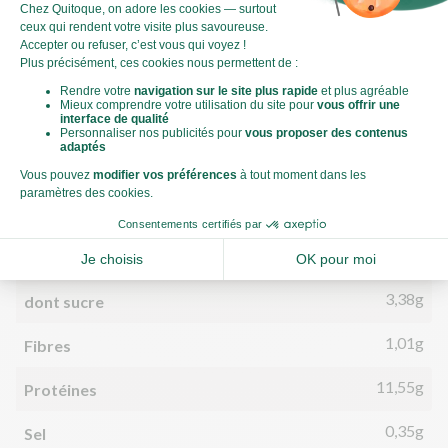
Par personne
Pour 100g
1 031kJ
Énergie (kJ)
246kCal
Énergie (kCal)
7,20g
Matières grasses
0,98g
dont acides gras saturés
25,08g
Glucides
3,38g
dont sucre
1,01g
Fibres
11,55g
Protéines
0,35g
Sel