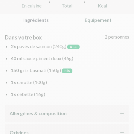
En cuisine
Total
Kcal
Ingrédients
Équipement
2 personnes
Dans votre box
2x
pavés de saumon
(240g)
ASC
40 ml
sauce piment doux
(46g)
150 g
riz basmati
(150g)
Bio
1x
carotte
(100g)
1x
cébette
(16g)
Allergènes & composition
Origines