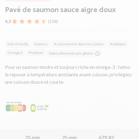
Pavé de saumon sauce aigre doux
4,3
(158)
Kids friendly
Express
A consommer dans les 3 jours
Asiatique
Oméga 3
Protéiné
Naturellement sans gluten
Pour un saumon tendre et toujours riche en oméga-3 : faites-
le reposer à température ambiante avant cuisson, privilégiez
une cuisson douce et courte.
25 min
25 min
679.82