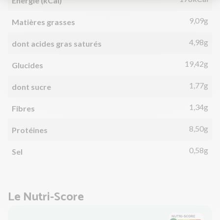
Énergie (kCal)
9,09g
Matières grasses
4,98g
dont acides gras saturés
19,42g
Glucides
1,77g
dont sucre
1,34g
Fibres
8,50g
Protéines
0,58g
Sel
Le Nutri-Score