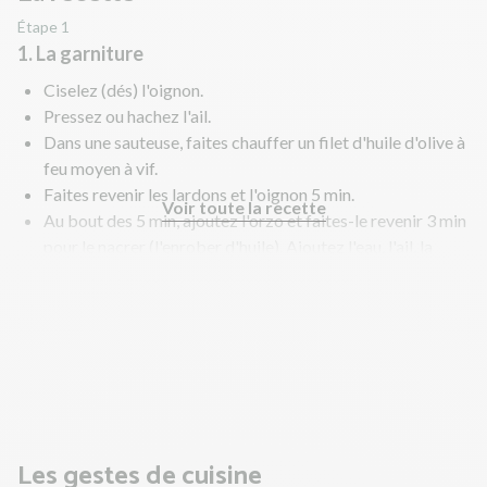
Étape 1
1. La garniture
Ciselez (dés) l'oignon.
Pressez ou hachez l'ail.
Dans une sauteuse, faites chauffer un filet d'huile d'olive à
feu moyen à vif.
Faites revenir les lardons et l'oignon 5 min.
Voir toute la recette
Au bout des 5 min, ajoutez l'orzo et faites-le revenir 3 min
pour le nacrer (l'enrober d'huile). Ajoutez l'eau, l'ail, la
pulpe de tomates et le bouillon de boeuf émietté. Salez
légèrement et poivrez.
Faites cuire à petits bouillons 12 à 15 min à couvert.
Remuez régulièrement.
Pendant ce temps, préparez les épinards.
Les gestes de cuisine