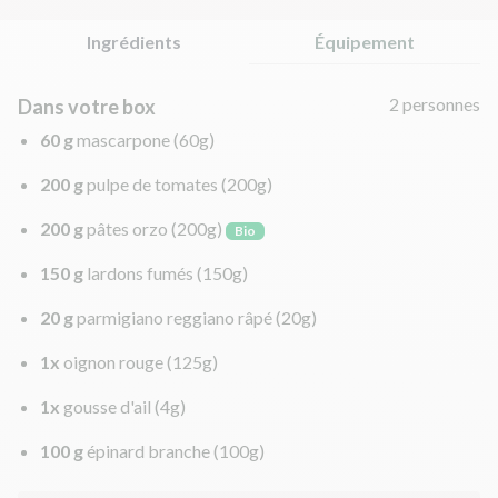
Ingrédients
Équipement
2 personnes
Dans votre box
60 g
mascarpone
(60g)
200 g
pulpe de tomates
(200g)
200 g
pâtes orzo
(200g)
Bio
150 g
lardons fumés
(150g)
20 g
parmigiano reggiano râpé
(20g)
1x
oignon rouge
(125g)
1x
gousse d'ail
(4g)
100 g
épinard branche
(100g)