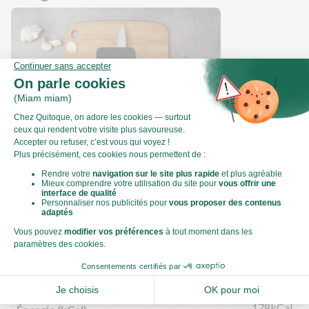
Comment hacher une gousse d'ail ?
Valeurs nutritionnelles
Par personne
Pour 100g
746kJ
Énergie (kJ)
178kCal